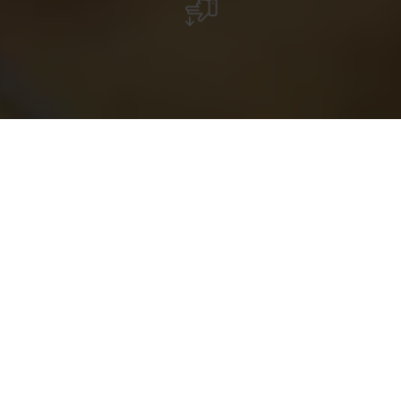
met de
gratis
Luxembourg
Pass
“RentaBike miselerland”: mobiel aan de Moezel
Met de fiets het mooie Moezelgebied ontdek ken:
verken het Moezelgebied op een actieve en
milieuvriendelijke manier langs de meanderende rivier
aan de voet van de wijnbergen. De regionale
fietsenverhuur is handig, eenvoudig en niet duur –