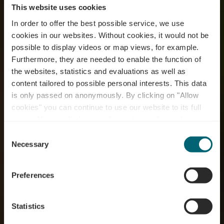
This website uses cookies
In order to offer the best possible service, we use
cookies in our websites.
Without cookies, it would not be
possible to display videos or map views, for example.
Furthermore, they are needed to enable the function of
the websites, statistics and evaluations as well as
content tailored to possible personal interests. This data
is only passed on anonymously. By clicking on "Allow
RentaBike miselerland
cookies" you can continue to use our website to its full
extent. You can find more information on this and on a
- Wäinhaus Ehnen
possible later deactivation in our
privacy policy
at any
Consent
time.
Necessary
Selection
Waar? 115, Route du Vin, L-5416 Ehnen
Preferences
Statistics