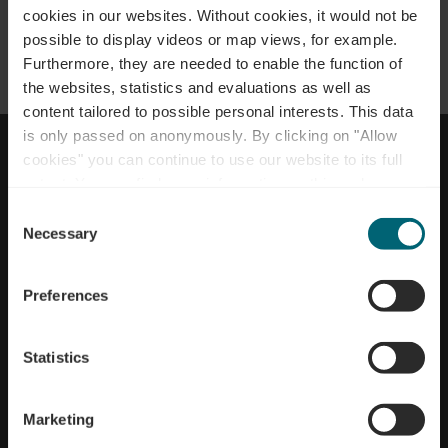
Adres/contactgegevens van de exploitant
cookies in our websites.
Without cookies, it would not be
possible to display videos or map views, for example.
Office Régional du Tourisme Région Moselle
Furthermore, they are needed to enable the function of
Luxembourgeoise
NAAR BOVEN GAAN
the websites, statistics and evaluations as well as
52, route du Vin
content tailored to possible personal interests. This data
L-5405 Bech-Kleinmacher
is only passed on anonymously. By clicking on "Allow
Imprint
Privacybeleid
Tel:
+352 26 74 78 74
cookies" you can continue to use our website to its full
Accessibility statement
Cookies
Contact
info@visitmoselle.lu
extent. You can find more information on this and on a
possible later deactivation in our
privacy policy
at any
Consent
Vertegenwoordigd door de Algemeen directeur
time.
Necessary
Selection
Nathalie Neiers
Preferences
Registraties
Statistics
N° handelsregister: F8675
BTW-identificatienummer: LU27510304
Office Régional du Tourisme Région Moselle
Marketing
Webdesign & implementatie
Luxembourgeoise