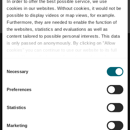
In order to offer the best possible service, we use
Anschrift/Kontakt des Betreibers
cookies in our websites.
Without cookies, it would not be
possible to display videos or map views, for example.
Office Régional du Tourisme Région Moselle
Furthermore, they are needed to enable the function of
Luxembourgeoise
NACH OBEN GEHEN
the websites, statistics and evaluations as well as
52, route du Vin
content tailored to possible personal interests. This data
L-5405 Bech-Kleinmacher
is only passed on anonymously. By clicking on "Allow
Impressum
Datenschutz
Tel:
+352 26 74 78 74
cookies" you can continue to use our website to its full
Erklärung zur Barrierefreiheit
Cookies
info@visitmoselle.lu
extent. You can find more information on this and on a
Kontakt
possible later deactivation in our
privacy policy
at any
Vertreten durch die Geschäftsführerin des
Consent
time.
Necessary
Regionalen Tourismusverbandes Moselle
Selection
luxembourgeoise
Preferences
Nathalie Neiers
Registereintrag
Statistics
N° Handelsregister: F8675
Marketing
Umsatzsteuer-Identifikationsnummer: LU27510304
Office Régional du Tourisme Région Moselle