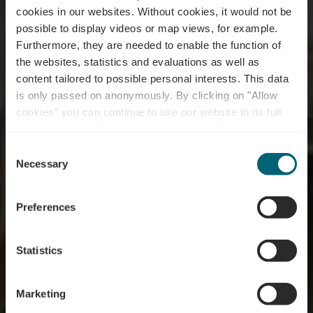
cookies in our websites.
Without cookies, it would not be
possible to display videos or map views, for example.
Furthermore, they are needed to enable the function of
the websites, statistics and evaluations as well as
content tailored to possible personal interests. This data
is only passed on anonymously. By clicking on "Allow
cookies" you can continue to use our website to its full
extent. You can find more information on this and on a
possible later deactivation in our
privacy policy
at any
Consent
time.
Essen & Trinken
Necessary
Selection
Preferences
Statistics
Marketing