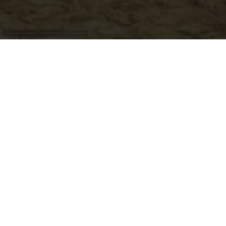
©
Administration Communale de Betzdorf
Betzdorf
Die Gemeinde Betzdorf am Rande von Luxemburg-
Stadt mischt stilvoll ländlichen Charme mit
städtischem Hightech. Die Betzder Panorama Tour und
zahlreiche Wanderwege entlang der Syre laden Sie zu
Natur- und Entdeckungsspaziergängen ein.
Obwohl die 5 Ortschaften, die heute die Gemeinde
Betzdorf bilden, alle ihre ganz unterschiedliche
Geschichte hatten, hatten sie schon immer eine
gemeinsame Verbindung: die Syre, ein kleiner Fluss, der