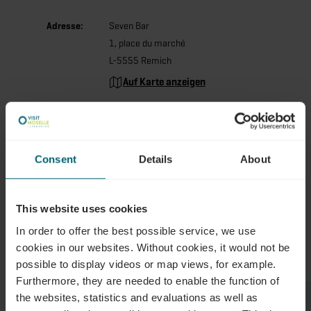
Adresse:
Seven Bar
1, place du marché
L-5555 Remich
Auf Karte anzeigen
Tel.:
+352 621 835 172
E-Mail:
dedeic.lux@gmail.com
Consent
Details
About
Ähnliche
This website uses cookies
Restaurants
In order to offer the best possible service, we use
cookies in our websites.
Without cookies, it would not be
possible to display videos or map views, for example.
Furthermore, they are needed to enable the function of
Mehr erfahren
the websites, statistics and evaluations as well as