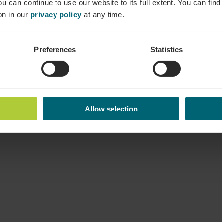
ou can continue to use our website to its full extent. You can fin
on in our
privacy policy
at any time.
Tel.:
+352 26 67 75
E-Mail:
hotel@beau-sej
Preferences
Statistics
ains
Allow selection