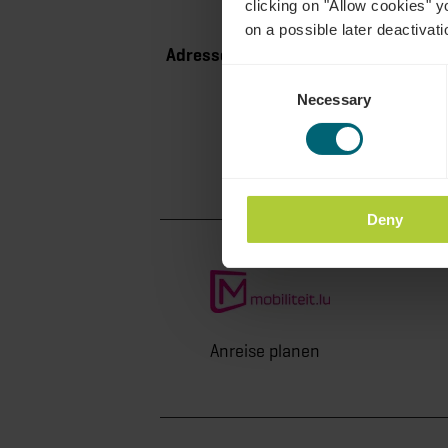
clicking on "Allow cookies" y
on a possible later deactivati
Adresse:
Hotel Beau Séjour
Consent
3, Avenue Dr. Klein
Necessary
Selection
L-5630 Mondorf-les-B
Auf Karte anzeigen
Deny
Anreise planen