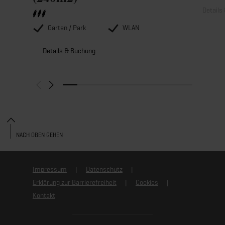
Details
Garten / Park
WLAN
Details & Buchung
NACH OBEN GEHEN
Impressum
Datenschutz
Erklärung zur Barrierefreiheit
Cookies
Kontakt