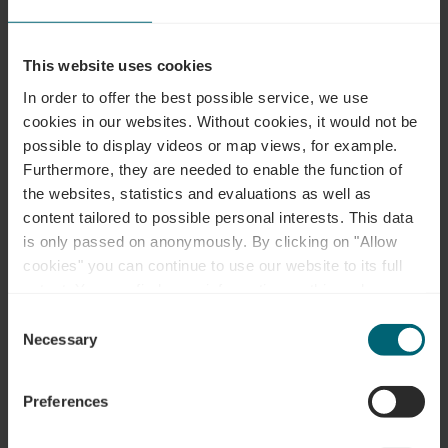
Kontakt
This website uses cookies
In order to offer the best possible service, we use
Adresse:
Syndicat d'Initiative Grevenmacher
cookies in our websites.
Without cookies, it would not be
3, Kurzacht
possible to display videos or map views, for example.
L-6740 Grevenmacher
Furthermore, they are needed to enable the function of
the websites, statistics and evaluations as well as
Auf Karte anzeigen
content tailored to possible personal interests. This data
is only passed on anonymously. By clicking on "Allow
Tel.:
+352 75 82 75
cookies" you can continue to use our website to its full
extent. You can find more information on this and on a
E-Mail:
info@visitmaacher.lu
possible later deactivation in our
privacy policy
at any
Consent
Webseite:
https://visitmaacher.lu/
time.
Necessary
Selection
Preferences