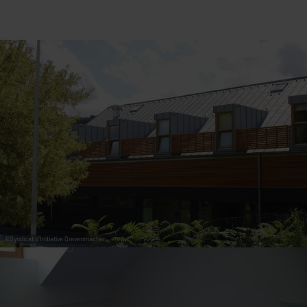
31
1
2
3
4
5
6
Übernehmen
©
Syndicat d'Initiative Grevenmacher