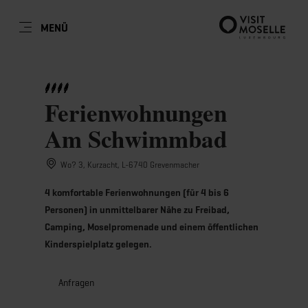
DE
MENÜ
Zum
Zur
Zur
Zum
Hauptinhalt
Suche
Navigation
Footer
DATUM AUSWÄHLEN
GÄSTE
springen
springen
springen
springen
Ferienwohnungen
Anzahl Gäste
Am Schwimmbad
Anzahl Erwachsene
Mo
Di
Mi
Do
Fr
Sa
So
Wo? 3, Kurzacht, L-6740 Grevenmacher
27
28
29
30
31
1
2
4 komfortable Ferienwohnungen (für 4 bis 6
Anzahl Kinder
3
4
5
6
7
8
9
Personen) in unmittelbarer Nähe zu Freibad,
Camping, Moselpromenade und einem öffentlichen
10
11
12
13
14
15
16
Kinderspielplatz gelegen.
Übernehmen
17
18
19
20
21
22
23
Anfragen
24
25
26
27
28
29
30