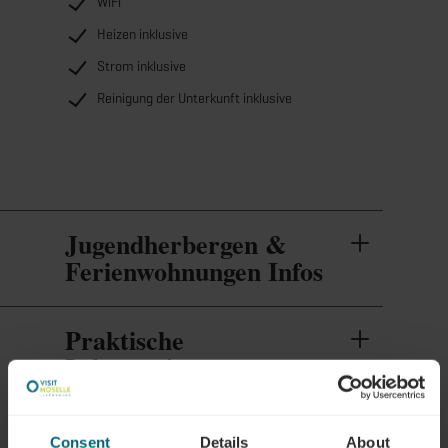
WiFi
Heizen inklusive
Strom inklusive
Reinigung der Unterkunft inklusive
Jugendherbergen &
Ferienwohnungen Infos
Praktische
Informationen
Consent
Details
About