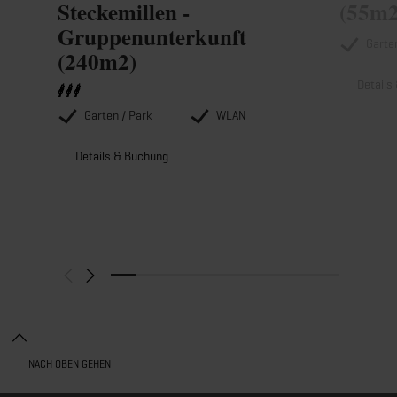
Steckemillen -
(55m2
Gruppenunterkunft
Garte
(240m2)
Details
Garten / Park
WLAN
Details & Buchung
NACH OBEN GEHEN