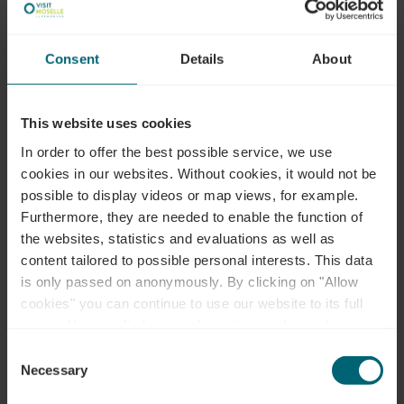
Consent
Details
About
This website uses cookies
Anreise planen
In order to offer the best possible service, we use
cookies in our websites.
Without cookies, it would not be
possible to display videos or map views, for example.
Furthermore, they are needed to enable the function of
the websites, statistics and evaluations as well as
content tailored to possible personal interests. This data
Anfragen
is only passed on anonymously. By clicking on "Allow
cookies" you can continue to use our website to its full
extent. You can find more information on this and on a
possible later deactivation in our
privacy policy
at any
Consent
time.
Ihre Reisedaten
Necessary
Selection