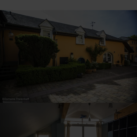
31
1
2
3
4
5
6
Übernehmen
©
Domaine Thelenhaff