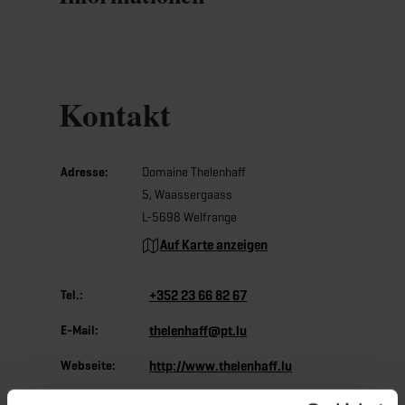
Kontakt
Adresse:
Domaine Thelenhaff
5, Waassergaass
L-5698 Welfrange
Auf Karte anzeigen
Tel.:
+352 23 66 82 67
E-Mail:
thelenhaff@pt.lu
Webseite:
http://www.thelenhaff.lu