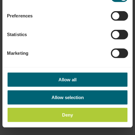
Adresse:
Mondorf-les-Bains - place des Villes
jumelées
AVENUE DES VILLES JUMELEES 1
Preferences
L-5612 MONDORF-LES-BAINS
Auf Karte anzeigen
Statistics
Marketing
Allow all
Allow selection
Anreise planen
Deny