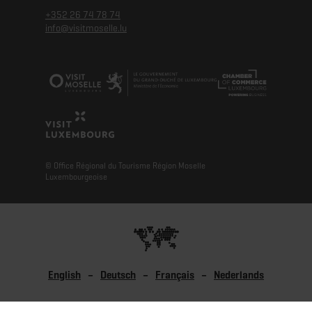
+352 26 74 78 74
info@visitmoselle.lu
© Office Régional du Tourisme Région Moselle
Luxembourgeoise
English
Deutsch
Français
Nederlands