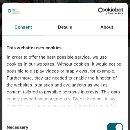
Consent
Details
About
Alle Bilder anzeigen
©
Administration Communale de Mondorf-les-Bains
This website uses cookies
Bitte stellen Sie sicher, dass Ihre Cookies aktiviert sind, falls Sie
In order to offer the best possible service, we use
diesen Inhalt nicht sehen können.
cookies in our websites.
Without cookies, it would not be
Cookie-Einstellungen ändern
possible to display videos or map views, for example.
Furthermore, they are needed to enable the function of
the websites, statistics and evaluations as well as
content tailored to possible personal interests. This data
is only passed on anonymously. By clicking on "Allow
cookies" you can continue to use our website to its full
Veranstaltungsort
extent. You can find more information on this and on a
possible later deactivation in our
privacy policy
at any
Consent
time.
Necessary
Selection