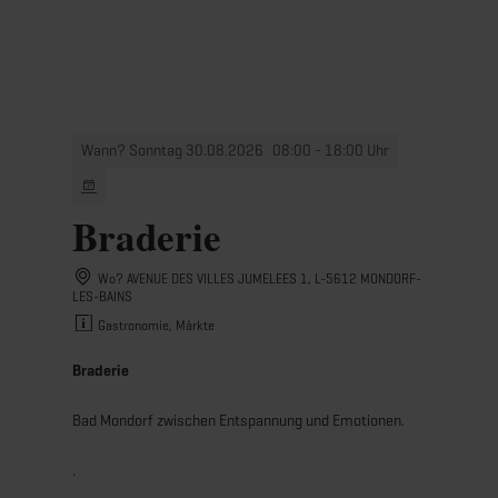
MENÜ
Zum
Zur
Zur
Zum
Hauptinhalt
Suche
Navigation
Footer
springen
springen
springen
springen
Wann? Sonntag 30.08.2026
08:00 - 18:00 Uhr
Braderie
Wo? AVENUE DES VILLES JUMELEES 1, L-5612 MONDORF-
LES-BAINS
Gastronomie, Märkte
Braderie
Bad Mondorf zwischen Entspannung und Emotionen.
.