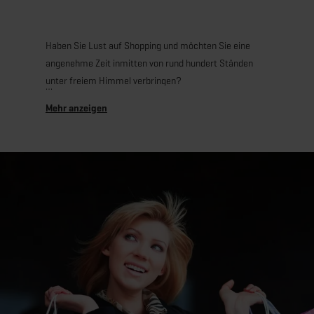
Haben Sie Lust auf Shopping und möchten Sie eine
angenehme Zeit inmitten von rund hundert Ständen
unter freiem Himmel verbringen?
Am letzten Sonntag im August beleben zahlreiche
Stände die Straßen. Von Kosmetikprodukten über
regionale Spezialitäten und Dekorationsartikel bis hin
zu Kleidung und vielfältigen gastronomischen
Angeboten finden Sie in Mondorf-les-Bains alles, was
Ihr Herz begehrt.
.