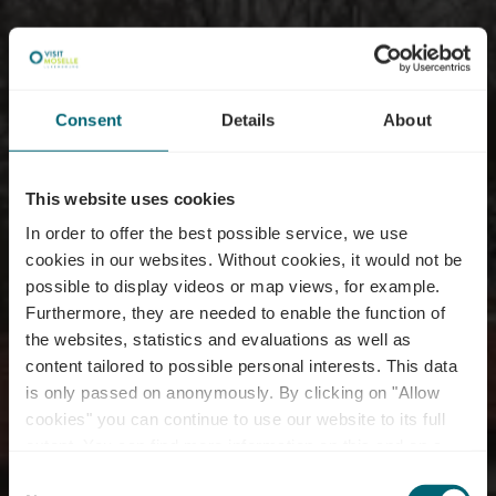
Consent
Details
About
This website uses cookies
In order to offer the best possible service, we use
cookies in our websites.
Without cookies, it would not be
possible to display videos or map views, for example.
Furthermore, they are needed to enable the function of
the websites, statistics and evaluations as well as
content tailored to possible personal interests. This data
is only passed on anonymously. By clicking on "Allow
cookies" you can continue to use our website to its full
extent. You can find more information on this and on a
Ciné Waasserhaus
possible later deactivation in our
privacy policy
at any
Consent