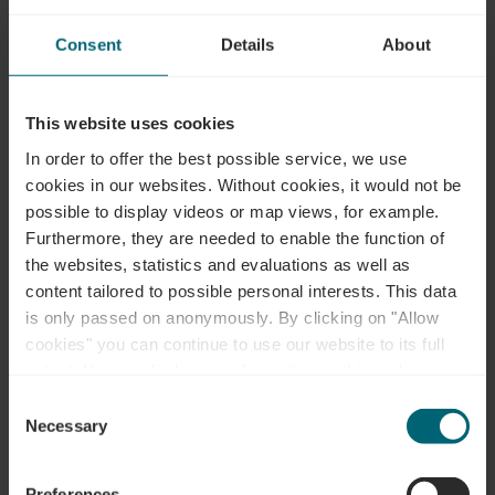
Participants féminins
Consent
Details
About
Responsables masculins
This website uses cookies
In order to offer the best possible service, we use
Responsables féminins
cookies in our websites.
Without cookies, it would not be
possible to display videos or map views, for example.
Furthermore, they are needed to enable the function of
the websites, statistics and evaluations as well as
Trouver une auberge de jeunesse
content tailored to possible personal interests. This data
is only passed on anonymously. By clicking on "Allow
cookies" you can continue to use our website to its full
extent. You can find more information on this and on a
possible later deactivation in our
privacy policy
at any
Consent
Equipements et extras
time.
Necessary
Selection
Jardin / Parc
Preferences