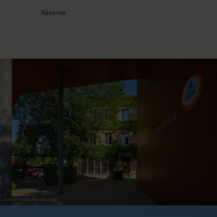
31
1
2
3
4
5
6
Réserver
Prendre
©
Youth hostel Remerschen