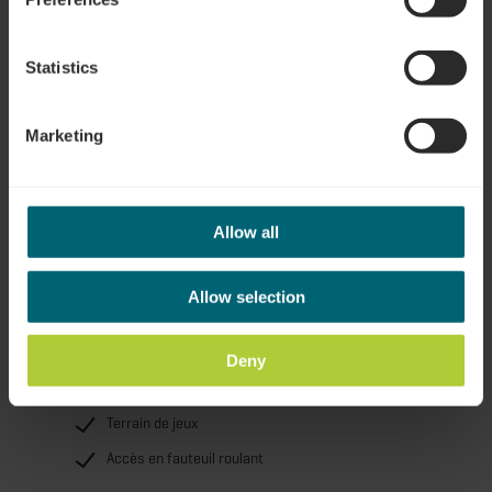
Accessibilité
Accessible aux personnes handicapées
Statistics
Lits pour enfants
Salle de jeux
Marketing
Garage à vélos
Terrasse jardin
Draps de lit
Allow all
Balcon / terrasse
Restaurant
Allow selection
Chambre non-fumeur
Location de vélos
Deny
Salle de réunion
Terrain de jeux
Accès en fauteuil roulant