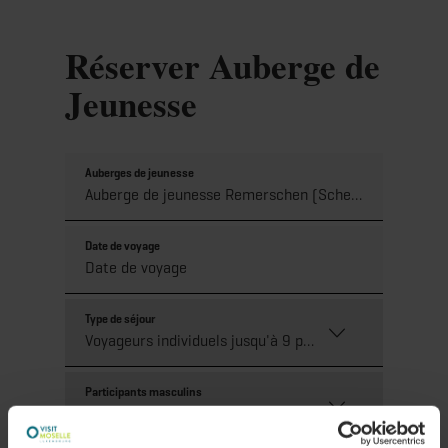
Découvrez les forfaits et les activités organisés !
Réserver Auberge de
Jeunesse
Auberges de jeunesse
Date de voyage
Type de séjour
Participants masculins