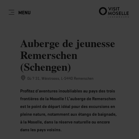
FR
MENU
Go
Go
Go
Go
to
to
to
to
DATE DE VOYAGE
TYPE DE SÉJOUR
content
search
navi
footer
Auberge de jeunesse
Remerschen
Voyageurs individuels jusqu'à 9 personnes
Familles jusqu’à 9 personnes
(Schengen)
lun
mar
mer
jeu
ven
sam
dim
Groupes à partir de 10 personnes
Où ? 31, Wäistrooss, L-5440 Remerschen
27
28
29
30
31
1
2
Prendre
Profitez d'aventures inoubliables au pays des trois
3
4
5
6
7
8
9
frontières de la Moselle ! L’auberge de Remerschen
10
11
12
13
14
15
16
est le point de départ idéal pour des excursions en
pleine nature, notamment aux étangs de baignade,
17
18
19
20
21
22
23
à la Moselle, dans la réserve naturelle ou encore
dans les pays voisins.
24
25
26
27
28
29
30