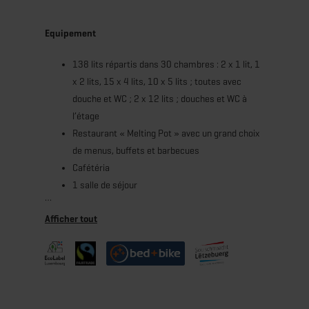
Equipement
138 lits répartis dans 30 chambres : 2 x 1 lit, 1
x 2 lits, 15 x 4 lits, 10 x 5 lits ; toutes avec
douche et WC ; 2 x 12 lits ; douches et WC à
l’étage
Restaurant « Melting Pot » avec un grand choix
de menus, buffets et barbecues
Cafétéria
1 salle de séjour
1 salle de conférence équipée
2 salles de réunion
Terrasse avec vue sur l’étang
Jardin avec aire de jeux et terrain de boule
Local fermé pour vélos et kit de réparation
Service de location de vélos