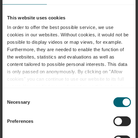
This website uses cookies
In order to offer the best possible service, we use
cookies in our websites.
Without cookies, it would not be
Kontakt
possible to display videos or map views, for example.
Furthermore, they are needed to enable the function of
the websites, statistics and evaluations as well as
Adresse:
Camping Schützwiese
content tailored to possible personal interests. This data
8, Rue de la Sûre
is only passed on anonymously. By clicking on "Allow
L-6649 Wasserbillig
cookies" you can continue to use our website to its full
Auf Karte anzeigen
extent. You can find more information on this and on a
possible later deactivation in our
privacy policy
at any
Consent
time.
Tel.:
+352 74 05 43
Necessary
Selection
E-Mail:
info@visitwasserbillig.lu
Preferences
Webseite:
http://www.visitwasserbillig.lu