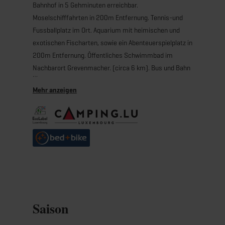
Bahnhof in 5 Gehminuten erreichbar.
Moselschifffahrten in 200m Entfernung. Tennis-und
Fussballplatz im Ort. Aquarium mit heimischen und
exotischen Fischarten, sowie ein Abenteuerspielplatz in
200m Entfernung. Öffentliches Schwimmbad im
Nachbarort Grevenmacher. (circa 6 km). Bus und Bahn
in Luxemburg GRATIS. Restaurants und
Einkaufsmöglichkeiten in unmittelbarer Nähe.
Bushaltestellen in unmittelbarer Nähe, Banhhof in 10
Gehminuten erreichbar.
Das romantische Müllertal ist bequem mit Bus und
Fahrrad zu erreichen. Wanderungen durch spektakuläre
Felsformationen.
„RentaBike Miselerland“: mobil an der Mosel
Saison
Mit dem Fahrrad die wunderschöne Mosel und Sauer
Region entdecken: Erkunden Sie die reizvolle Gegend