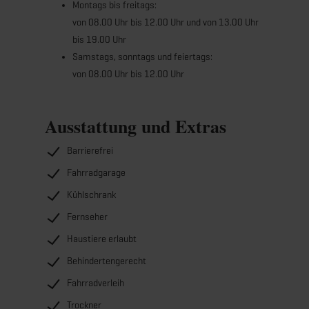
Montags bis freitags:
umweltschonend und aktiv entlang des sanft
von 08.00 Uhr bis 12.00 Uhr und von 13.00 Uhr
geschwungenen Flusses und am Fuße der Weinberge.
bis 19.00 Uhr
Der regionale Fahrradverleih funktioniert praktisch,
Samstags, sonntags und feiertags:
einfach und günstig – nach dem Motto „die Mosel
von 08.00 Uhr bis 12.00 Uhr
macht mobil“. „RentaBike Miselerland“ stellt beim
Mieten des Fahrrads einen Helm kostenlos zur
Verfügung. Die Räder können an allen beteiligten
Ausstattung und Extras
Stationen zurückgegeben werden.
Barrierefrei
Fahrradgarage
Kühlschrank
Fernseher
Haustiere erlaubt
Behindertengerecht
Fahrradverleih
Trockner