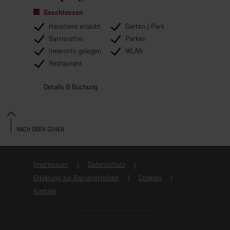
Geschlossen
Haustiere erlaubt
Garten / Park
Barrierefrei
Parken
Innerorts gelegen
WLAN
Restaurant
Details & Buchung
NACH OBEN GEHEN
Impressum
Datenschutz
Erklärung zur Barrierefreiheit
Cookies
Kontakt