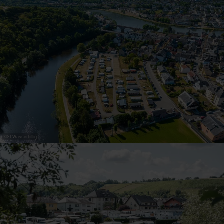
31
1
2
3
4
5
6
Übernehmen
©
SI Wasserbillig