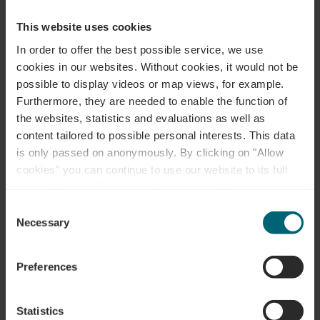
This website uses cookies
In order to offer the best possible service, we use
Contact
cookies in our websites.
Without cookies, it would not be
possible to display videos or map views, for example.
Furthermore, they are needed to enable the function of
the websites, statistics and evaluations as well as
Adres:
Camping Schützwiese
content tailored to possible personal interests. This data
8, Rue de la Sûre
is only passed on anonymously. By clicking on "Allow
L-6649 Wasserbillig
cookies" you can continue to use our website to its full
Op kaart tonen
extent. You can find more information on this and on a
possible later deactivation in our
privacy policy
at any
Consent
Tel.:
+352 74 05 43
time.
Necessary
Selection
e-mail:
info@visitwasserbillig.lu
Preferences
Homepage:
http://www.visitwasserbillig.lu
Statistics