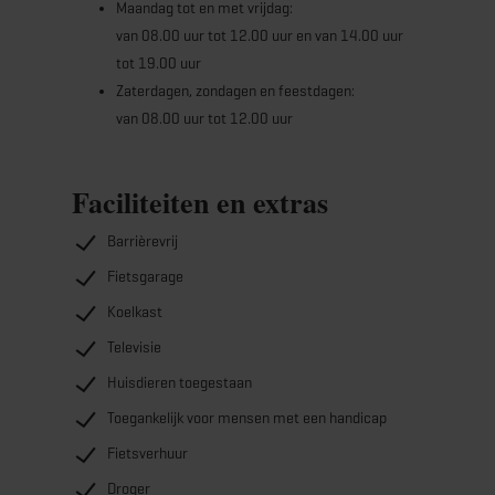
bij alle deelnemende stations worden afgegeven.
Maandag tot en met vrijdag:
van 08.00 uur tot 12.00 uur en van 14.00 uur
tot 19.00 uur
Zaterdagen, zondagen en feestdagen:
van 08.00 uur tot 12.00 uur
Faciliteiten en extras
Barrièrevrij
Fietsgarage
Koelkast
Televisie
Huisdieren toegestaan
Toegankelijk voor mensen met een handicap
Fietsverhuur
Droger