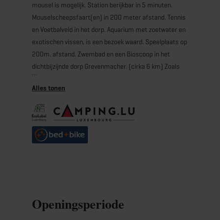
mousel is mogelijk. Station berijkbar in 5 minuten.
Mouselscheepsfaart(en) in 200 meter afstand. Tennis
en Voetbalveld in het dorp. Aquarium met zoetwater en
exotischen vissen, is een bezoek waard. Speelplaats op
200m. afstand. Zwembad en een Bioscoop in het
dichtbijzijnde dorp Grevenmacher. (cirka 6 km) Zoals
ook een Vlinderpark.
“RentaBike Miselerland”: mobiel aan de Moezel
Met de fiets het mooie Moezelgebied ontdek ken:
verken het Moezelgebied op een actieve en
milieuvriendelijke manier langs de meande rende rivier
aan de voet van de wijnbergen. De regionale
fietsenverhuur is handig, eenvoudig en niet duur –
volgens het motto “de Moezel doet bewegen”.
“RentaBike Miselerland” stelt bij het huren van een fiets
Openingsperiode
gratis een fietshelm ter beschikking. De fietsen kunnen