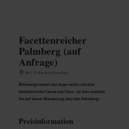
MENÜ
Zum
Zur
Zur
Zum
Hauptinhalt
Suche
Navigation
Footer
springen
springen
springen
springen
Facettenreicher
Palmberg (auf
Anfrage)
Wo? 15 Rue de la Résistance
Weinberge soweit das Auge reicht und eine
facettenreiche Fauna und Flora - all dies erwartet
Sie auf dieser Wanderung über den Palmberg!
Preisinformation