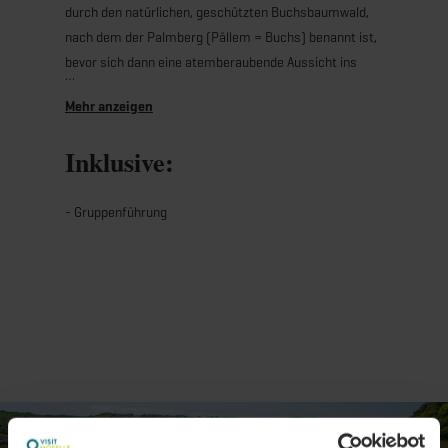
durch den natürlichen, geschützten Buchsbaumwald,
nach dem der Palmberg (Pällem = Buchs) benannt ist,
bevor sich dann eine atemberaubende Aussicht ins
Moseltal öffnet. Hier darf ein eleganter, frischer
Riesling, Crémant oder Traubensaft dann natürlich
nicht fehlen!
Inklusive:
- Gruppenführung
-> nicht für Kinderwagen geeignet
4 km
Schwierigkeitsgrad: mittel