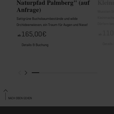
Naturpfad Palmberg" (auf
Klein
Anfrage)
Wussten Si
Kleinmache
Sattgrüne Buchsbaumbestände und wilde
Dörfern be
Orchideenwiesen, ein Traum für Augen und Nase!
110
165,00€
ab
ab
Details
Details & Buchung
NACH OBEN GEHEN