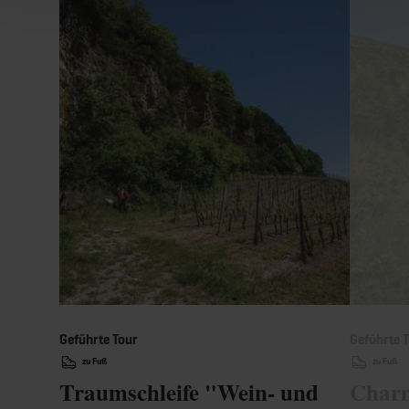
Geführte Tour
Geführte 
zu Fuß
zu Fuß
Traumschleife "Wein- und
Charm