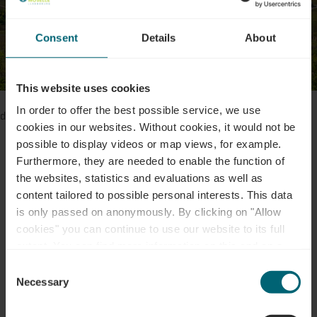
Consent
Details
About
This website uses cookies
Bitte stellen Sie sicher, dass Ihre Cookies aktiviert sind, falls Sie
In order to offer the best possible service, we use
diesen Inhalt nicht sehen können.
cookies in our websites.
Without cookies, it would not be
possible to display videos or map views, for example.
Cookie-Einstellungen ändern
Furthermore, they are needed to enable the function of
the websites, statistics and evaluations as well as
content tailored to possible personal interests. This data
is only passed on anonymously. By clicking on "Allow
cookies" you can continue to use our website to its full
Kontakt
extent. You can find more information on this and on a
possible later deactivation in our
privacy policy
at any
Consent
time.
Necessary
Selection
Adresse:
Office Régional du Tourisme - Région
Moselle Luxembourgeoise