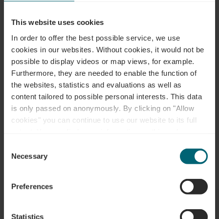
Tel.:
+352 74 83 85
This website uses cookies
Webseite:
http://www.pizzeria-bella-calabr
In order to offer the best possible service, we use
ia.com/
cookies in our websites.
Without cookies, it would not be
possible to display videos or map views, for example.
Folgen Sie uns auf
Furthermore, they are needed to enable the function of
facebook
the websites, statistics and evaluations as well as
content tailored to possible personal interests. This data
is only passed on anonymously. By clicking on "Allow
cookies" you can continue to use our website to its full
Ähnliche
extent. You can find more information on this and on a
possible later deactivation in our
privacy policy
at any
Consent
Restaurants
time.
Necessary
Selection
Preferences
Mehr erfahren
Statistics