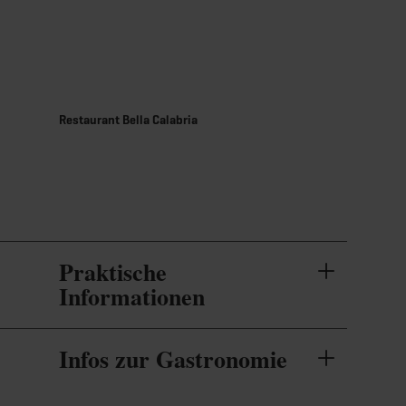
MENÜ
Zum
Zur
Zur
Zum
Hauptinhalt
Suche
Navigation
Footer
springen
springen
springen
springen
Restaurant Bella Calabria
Praktische
Informationen
Infos zur Gastronomie