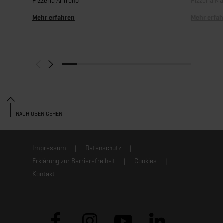
Pizzeria Al Treno
Pizzeria Ma
Mehr erfahren
Mehr erfa
NACH OBEN GEHEN
Impressum
Datenschutz
Erklärung zur Barrierefreiheit
Cookies
Kontakt