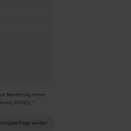
 zur Bearbeitung meiner
rdnung (DSGVO). *
erungsanfrage senden