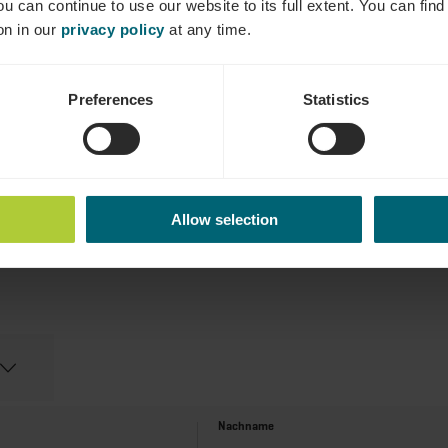
ou can continue to use our website to its full extent. You can fin
on in our
privacy policy
at any time.
Preferences
Statistics
Allow selection
Gäste
Nachname