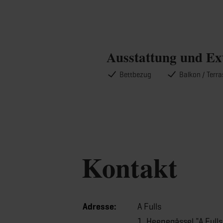
Ausstattung und Ex
Bettbezug
Balkon / Terr
Kontakt
Adresse:
A Fulls
1, Heenegässel "A Fulls