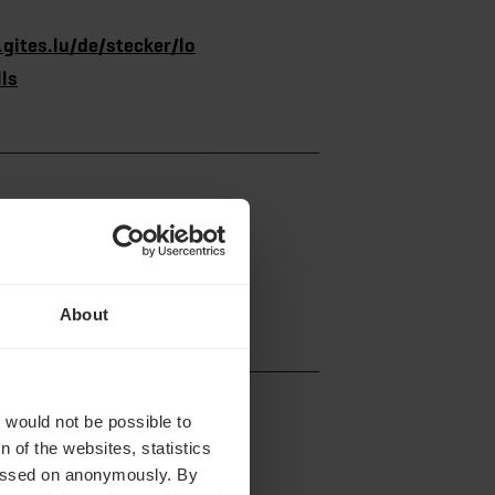
gites.lu/de/stecker/lo
lls
About
t would not be possible to
 of the websites, statistics
 passed on anonymously. By