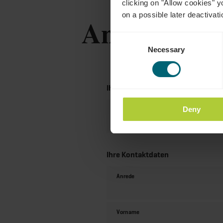
clicking on "Allow cookies" y
on a possible later deactivati
Anfragen
Consent
Necessary
Selection
Ihre Reisedaten
Deny
Reisezeitraum
Ihre Kontaktdaten
Anrede
Vorname