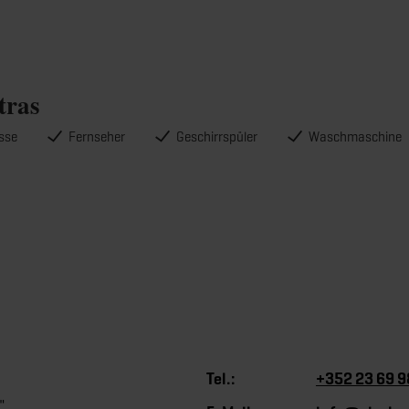
tras
asse
Fernseher
Geschirrspüler
Waschmaschine
Tel.:
+352 23 69 9
"