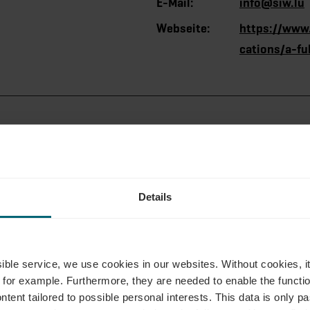
E-Mail:
info@siw.lu
Webseite:
https://www.
cations/a-fu
Details
ssible service, we use cookies in our websites.
Without cookies, i
 for example.
Furthermore, they are needed to enable the function
ntent tailored to possible personal interests. This data is only