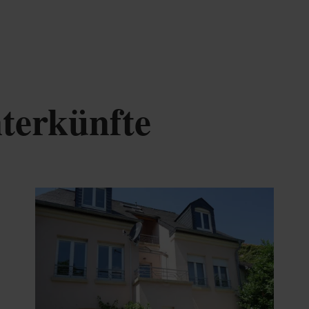
terkünfte
tails & Buchung
Details & B