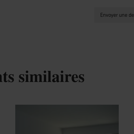
Envoyer une d
s similaires
tails & réservation
Détails & rés