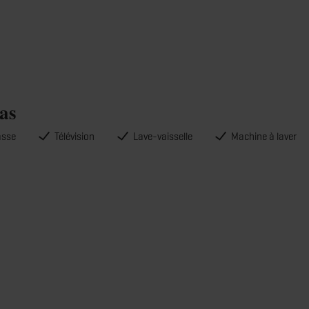
as
asse
Télévision
Lave-vaisselle
Machine à laver