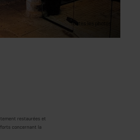
Toutes les photos
lètement restaurées et
fforts concernant la