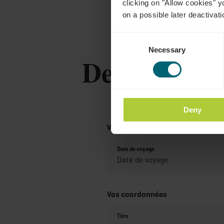
clicking on "Allow cookies" y
on a possible later deactivati
Consent
Necessary
Selection
Demande
Deny
Vos données de voyage
Date de voyage
Vos coordonnées
Titre