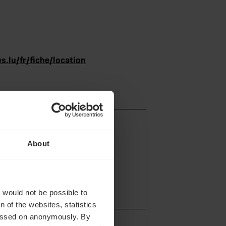
s.lu/fr/fiche/location
About
t would not be possible to
 of the websites, statistics
 passed on anonymously. By