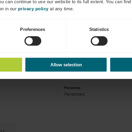
ou can continue to use our website to its full extent. You can fin
on in our
privacy policy
at any time.
Preferences
Statistics
Allow selection
Personnes