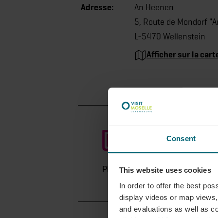
Adresse:
An Heenen
5, Route de Mondorf "
L-5470 Wellenstein
Afficher sur la cart
Consent
Planifier l’itinéraire
This website uses cookies
In order to offer the best po
display videos or map views,
and evaluations as well as co