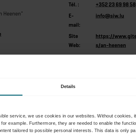
Tél. :
+352 23 69 98 58
An Heenen"
E-
info@siw.lu
mail:
e
Site
https://www.gite
Web:
s/an-heenen
Details
ssible service, we use cookies in our websites.
Without cookies, i
 for example.
Furthermore, they are needed to enable the function
ntent tailored to possible personal interests. This data is only