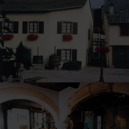
31
1
2
3
4
5
6
Übernehmen
©
S.I. Wellenstein