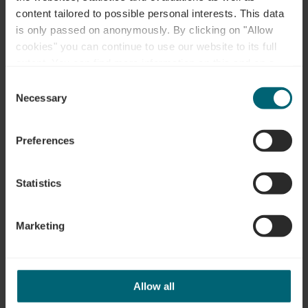
content tailored to possible personal interests. This data
is only passed on anonymously. By clicking on "Allow
cookies" you can continue to use our website to its full
Ihre Kontaktdaten
extent. You can find more information on this and on a
possible later deactivation in our
privacy policy
at any
Anrede
Consent
time.
Necessary
Selection
Vorname
Preferences
Statistics
Nachname
Marketing
Tel.
E-Mail
Allow all