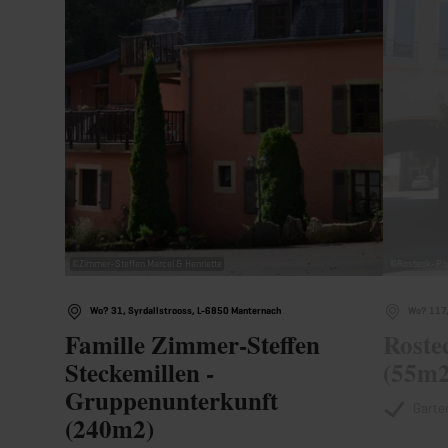
©
Zimmer-Steffen Marcel & Henriette
©
Rosteck-Ris
Wo? 31, Syrdallstrooss, L-6850 Manternach
Wo? 117,
Famille Zimmer-Steffen
Roste
Steckemillen -
(55m2
Gruppenunterkunft
Garte
(240m2)