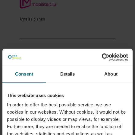
Anreise planen
Anfragen
Consent
Details
About
This website uses cookies
Ihre Reisedaten
In order to offer the best possible service, we use
Reisezeitraum
cookies in our websites.
Without cookies, it would not be
possible to display videos or map views, for example.
Furthermore, they are needed to enable the function of
Gäste
the websites, statistics and evaluations as well as