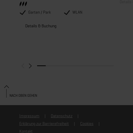
Details
Garten / Park
WLAN
Details & Buchung
NACH OBEN GEHEN
Impressum
Datenschutz
Erklärung zur Barrierefreiheit
Cookies
Kontakt