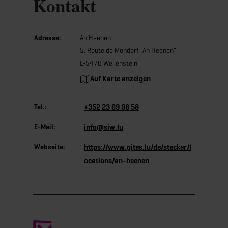
Kontakt
Adresse:
An Heenen
5, Route de Mondorf "An Heenen"
L-5470 Wellenstein
Auf Karte anzeigen
Tel.:
+352 23 69 98 58
E-Mail:
info@siw.lu
Webseite:
https://www.gites.lu/de/stecker/l
ocations/an-heenen