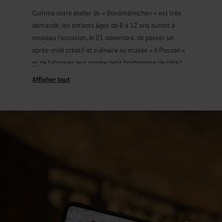
Comme notre atelier de « Boxemännchen » est très
demandé, les enfants âgés de 6 à 12 ans auront à
nouveau l’occasion, le 21 novembre, de passer un
après-midi créatif et culinaire au musée « A Possen »
et de fabriquer leur propre petit bonhomme de pâte !
Avec l’aide de notre médiatrice, ils prépareront une
pâte crémeuse à base de fromage blanc, l’étaleront
puis découperont leur petit bonhomme selon la forme
traditionnelle. Ensuite, chaque enfant pourra laisser
libre cours à son imagination et décorer son «
Boxemännchen » avec des raisins secs et une petite
pipe en argile. Après la cuisson, les pâtisseries seront
soigneusement emballées dans un sachet décoré par
eux-mêmes, afin qu’elles arrivent intactes à la maison.
Un atelier où créativité, plaisir et gourmandise se
rencontrent !