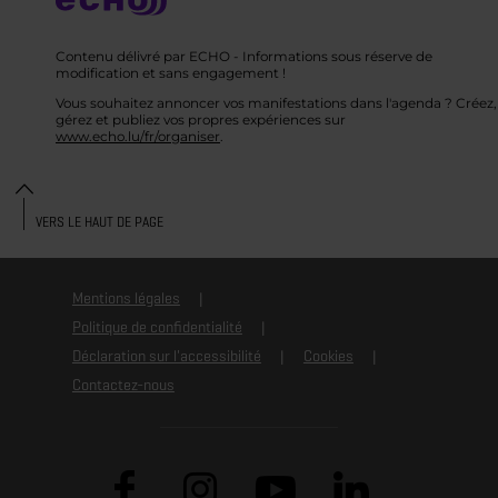
Contenu délivré par ECHO - Informations sous réserve de
modification et sans engagement !
Vous souhaitez annoncer vos manifestations dans l'agenda ? Créez,
gérez et publiez vos propres expériences sur
www.echo.lu/fr/organiser
.
VERS LE HAUT DE PAGE
Mentions légales
Politique de confidentialité
Déclaration sur l'accessibilité
Cookies
Contactez-nous