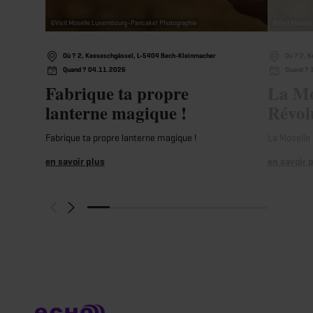
©
Visit Moselle Luxembourg-Pancake! Photographie
©
Visit Mosel
Où ? 2, Keeseschgässel, L-5404 Bech-Kleinmacher
Où ? 2, 
Quand ? 04.11.2026
Quand ?
Fabrique ta propre
La Mo
lanterne magique !
Révol
Fabrique ta propre lanterne magique !
La Moselle 
en savoir plus
en savoir 