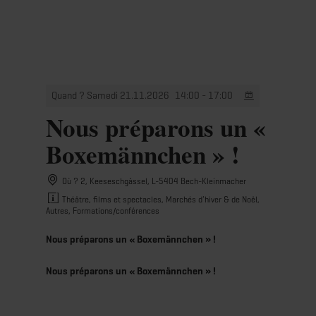
MENU
Go
Go
Go
Go
to
to
to
to
content
search
navi
footer
Quand ? Samedi 21.11.2026
14:00 - 17:00
Nous préparons un «
Boxemännchen » !
Où ? 2, Keeseschgässel, L-5404 Bech-Kleinmacher
Théâtre, films et spectacles, Marchés d'hiver & de Noël,
Autres, Formations/conférences
Nous préparons un « Boxemännchen » !
Nous préparons un « Boxemännchen » !