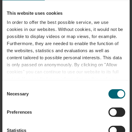
This website uses cookies
Adresse:
Musée "A Possen" / Musée folklorique
et viticole / Musée de jouets
In order to offer the best possible service, we use
cookies in our websites.
Without cookies, it would not be
2, Keeseschgässel
possible to display videos or map views, for example.
L-5404 Bech-Kleinmacher
Furthermore, they are needed to enable the function of
Afficher sur la carte
the websites, statistics and evaluations as well as
content tailored to possible personal interests. This data
Tél. :
0035223697353
is only passed on anonymously. By clicking on "Allow
cookies" you can continue to use our website to its full
extent. You can find more information on this and on a
possible later deactivation in our
privacy policy
at any
Consent
time.
Necessary
Selection
Preferences
Planifier l’itinéraire
Statistics