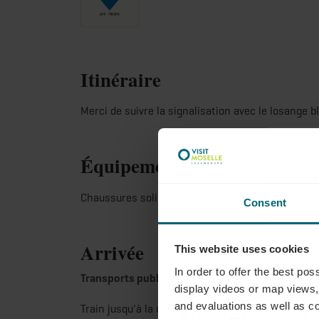
Itinéraire
Merci de suivre la signalisation avec le losange 
Équipement
Chaussures solides
Consent
Arrivée
This website uses cookies
In order to offer the best po
Transports publics:
display videos or map views,
and evaluations as well as co
Train jusqu'à la gare de Betzdorf