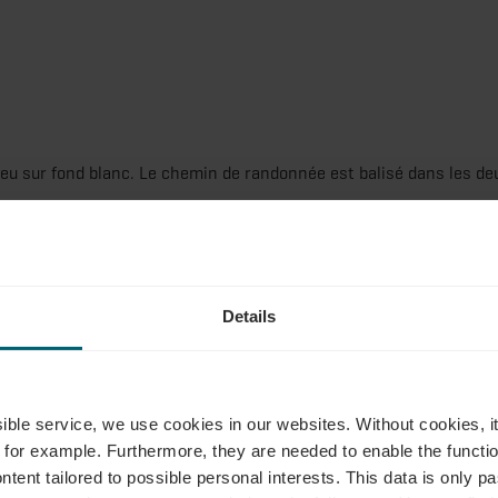
bleu sur fond blanc. Le chemin de randonnée est balisé dans les de
Details
ssible service, we use cookies in our websites.
Without cookies, i
 for example.
Furthermore, they are needed to enable the function
ntent tailored to possible personal interests. This data is only