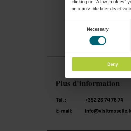
clicking on "Allow cookies" y
on a possible later deactivati
Consent
Necessary
Selection
Deny
Plus d'information
Tél. :
+352 26 74 78 74
E-mail:
info@visitmoselle.l