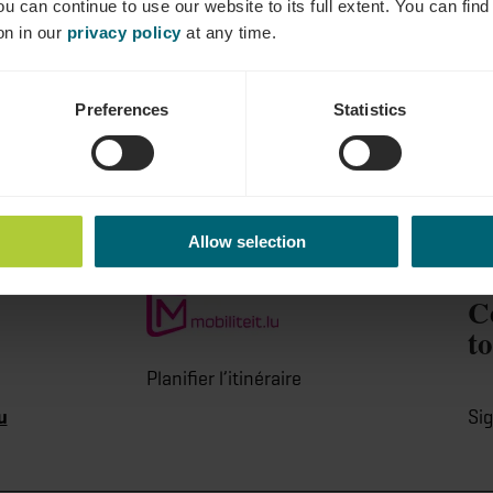
ou can continue to use our website to its full extent. You can fin
on in our
privacy policy
at any time.
Preferences
Statistics
Allow selection
C
t
Planifier l’itinéraire
u
Si