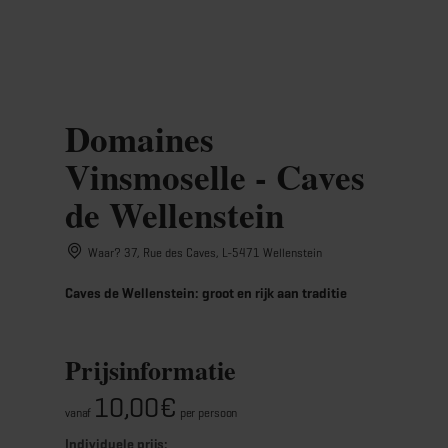
MENU
Go
Go
Go
Go
to
to
to
to
content
search
navi
footer
Domaines
Vinsmoselle - Caves
de Wellenstein
Waar? 37, Rue des Caves, L-5471 Wellenstein
Caves de Wellenstein: groot en rijk aan traditie
Prijsinformatie
10,00€
vanaf
per persoon
Individuele prijs: