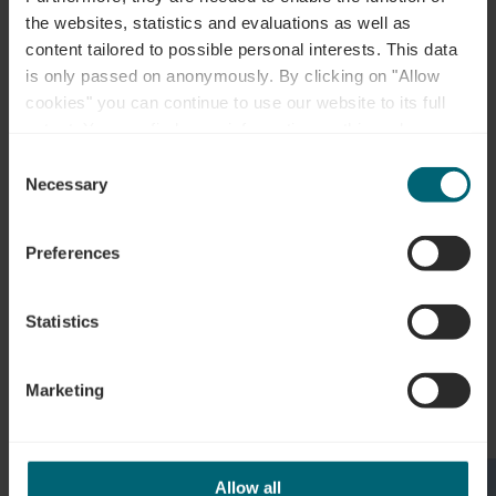
the websites, statistics and evaluations as well as
Tel.:
+352 26 66 14 40
content tailored to possible personal interests. This data
is only passed on anonymously. By clicking on "Allow
e-mail:
info@vinsmoselle.lu
cookies" you can continue to use our website to its full
extent. You can find more information on this and on a
Homepage:
https://www.vinsmoselle.lu
possible later deactivation in our
privacy policy
at any
Consent
time.
Necessary
Selection
Volg ons op
facebook
instagram
Preferences
Vergelijkbare
Statistics
rondleidingen
Marketing
Details & Boek
Allow all