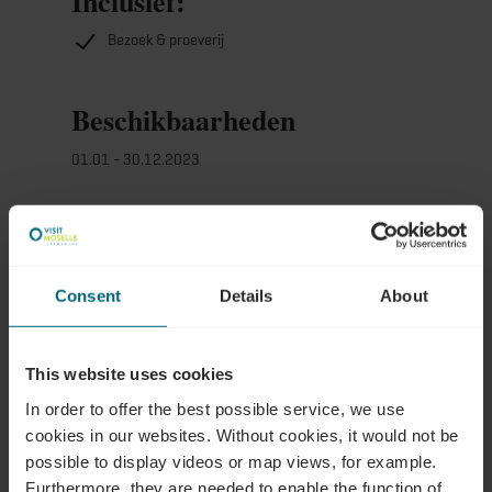
Inclusief:
Bezoek & proeverij
Beschikbaarheden
01.01 - 30.12.2023
Contact
Consent
Details
About
Adres:
Domaines Vinsmoselle Caves de
This website uses cookies
Wellenstein
In order to offer the best possible service, we use
37, Rue des Caves
cookies in our websites.
Without cookies, it would not be
L-5471 Wellenstein
possible to display videos or map views, for example.
Op kaart tonen
Furthermore, they are needed to enable the function of