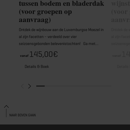
tussen bodem en bladerdak
wijns
(voor groepen op
(voor
aanvraag)
aanvr
Ontdek de wijnbouw aan de Luxemburgse Moezel in
Ontdek de 
al zijn facetten – verdeeld over vier
al zijn face
seizoensgebonden belevenistochten! Ga met…
seizoensg
145,00€
14
vanaf
vanaf
Details & Boek
Details
NAAR BOVEN GAAN