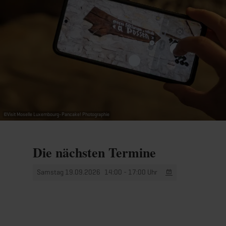
Von 14:00 bis 17:00 Uhr
Für Kinder von 6 bis 12 Jahren
.
Anmeldung erforderlich per Telefon unter +352 23
69 73 53 oder per E-Mail an info@musee-possen.lu
Preis: 25 €
©
Visit Moselle Luxembourg-Pancake! Photographie
Die nächsten Termine
Samstag 19.09.2026
14:00 - 17:00 Uhr