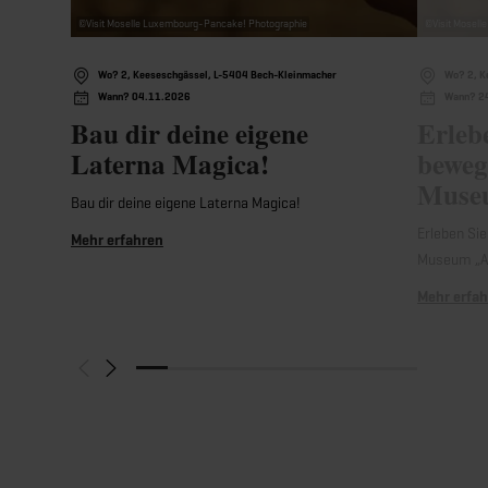
©
Visit Moselle Luxembourg-Pancake! Photographie
©
Visit Mosel
Wo? 2, Keeseschgässel, L-5404 Bech-Kleinmacher
Wo? 2, K
Wann? 04.11.2026
Wann? 2
Bau dir deine eigene
Erleb
Laterna Magica!
beweg
Museu
Bau dir deine eigene Laterna Magica!
Erleben Sie
Mehr erfahren
Museum „A
Mehr erfa