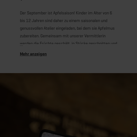
Der September ist Apfelsaison! Kinder im Alter von 6
bis 12 Jahren sind daher zu einem saisonalen und
genussvollen Atelier eingeladen, bei dem sie Apfelmus
zubereiten. Gemeinsam mit unserer Vermittlerin
werden die Früchte geschält, in Stücke geschnitten und
schließlich mit einigen geheimen Zutaten eingekocht.
Während die Äpfel köcheln, können die Kinder ihr
Einmachglas personalisieren. Zuerst fertigen sie
Stempel mit Herbstmotiven an, mit denen sie ein
Stück Stoff dekorieren. Danach wird ein schönes Etikett
hinzugefügt – und alles kann mit nach Hause
genommen werden!
Samstag, 19. September