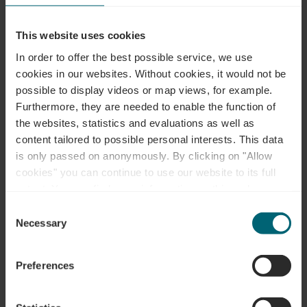
Adresse:
Musée "A Possen" / Musée folklorique
This website uses cookies
et viticole / Musée de jouets
In order to offer the best possible service, we use
2, Keeseschgässel
cookies in our websites.
Without cookies, it would not be
L-5404 Bech-Kleinmacher
possible to display videos or map views, for example.
Auf Karte anzeigen
Furthermore, they are needed to enable the function of
the websites, statistics and evaluations as well as
Tel.:
0035223697353
content tailored to possible personal interests. This data
is only passed on anonymously. By clicking on "Allow
cookies" you can continue to use our website to its full
extent. You can find more information on this and on a
possible later deactivation in our
privacy policy
at any
Consent
time.
Necessary
Selection
Preferences
Anreise planen