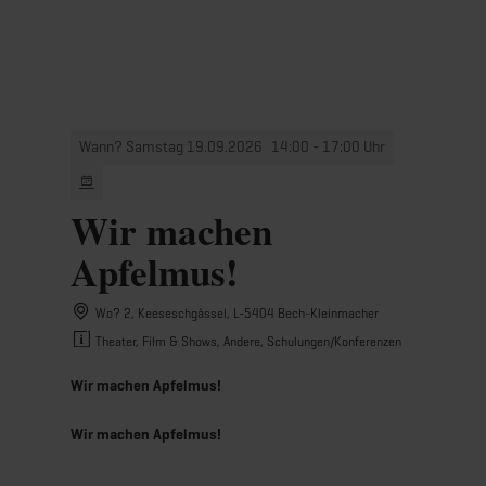
MENÜ
Zum
Zur
Zur
Zum
Hauptinhalt
Suche
Navigation
Footer
springen
springen
springen
springen
Wann? Samstag 19.09.2026
14:00 - 17:00 Uhr
Wir machen
Apfelmus!
Wo? 2, Keeseschgässel, L-5404 Bech-Kleinmacher
Theater, Film & Shows, Andere, Schulungen/Konferenzen
Wir machen Apfelmus!
Wir machen Apfelmus!
.