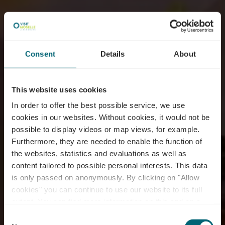
Consent
Details
About
This website uses cookies
In order to offer the best possible service, we use
cookies in our websites.
Without cookies, it would not be
possible to display videos or map views, for example.
Furthermore, they are needed to enable the function of
the websites, statistics and evaluations as well as
content tailored to possible personal interests. This data
Restaurant Auberge
is only passed on anonymously. By clicking on "Allow
De Jeunesse
cookies" you can continue to use our website to its full
extent. You can find more information on this and on a
Remerschen
possible later deactivation in our
privacy policy
at any
Consent