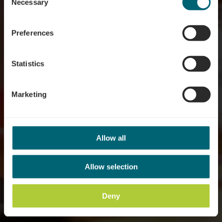
time.
Necessary
Selection
Où? 31, Route du Vin, L-5440 Remerschen
Preferences
Statistics
Marketing
Allow all
Allow selection
Deny