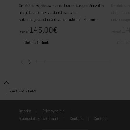
Ontdek de wijnbouw aan de Luxemburgse Moezel in
Ontdek de 
al zijn facetten – verdeeld over vier
al zijn face
seizoensgebonden belevenistochten! Ga met…
seizoensg
145,00€
14
vanaf
vanaf
Details & Boek
Details
NAAR BOVEN GAAN
Imprint
Privacybeleid
Accessibility statement
Cookies
Contact