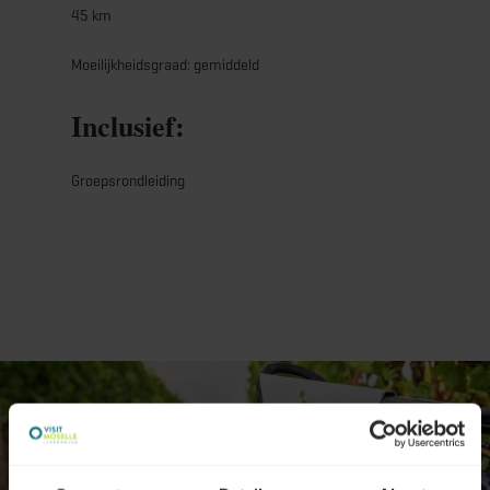
45 km
Moeilijkheidsgraad: gemiddeld
Inclusief:
Groepsrondleiding