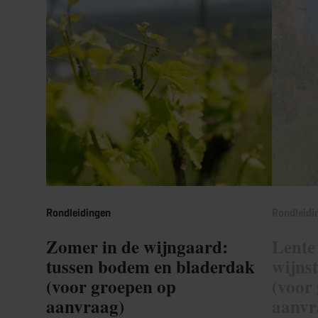
Rondleidingen
Rondleidi
Zomer in de wijngaard:
Lente
tussen bodem en bladerdak
wijns
(voor groepen op
(voor
aanvraag)
aanvr