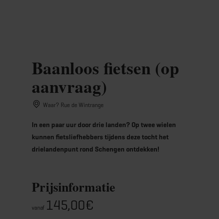
MENU
Go
Go
Go
Go
to
to
to
to
content
search
navi
footer
Baanloos fietsen (op
aanvraag)
Waar? Rue de Wintrange
In een paar uur door drie landen? Op twee wielen
kunnen fietsliefhebbers tijdens deze tocht het
drielandenpunt rond Schengen ontdekken!
Prijsinformatie
145,00€
vanaf