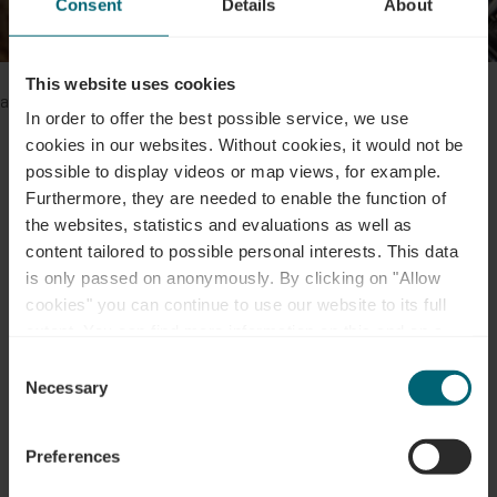
Consent
Details
About
Om deze video van derden te bekijken, moet je de cookies
This website uses cookies
accepteren.
In order to offer the best possible service, we use
cookies in our websites.
Without cookies, it would not be
Cookievoorkeuren aanpassen
possible to display videos or map views, for example.
Furthermore, they are needed to enable the function of
the websites, statistics and evaluations as well as
content tailored to possible personal interests. This data
is only passed on anonymously. By clicking on "Allow
Contact
cookies" you can continue to use our website to its full
extent. You can find more information on this and on a
possible later deactivation in our
privacy policy
at any
Consent
Adres:
Office Régional du Tourisme - Région
time.
Necessary
Selection
Moselle Luxembourgeoise
52, route du Vin
Preferences
Bech-Kleinmacher Bech-Kleinmacher