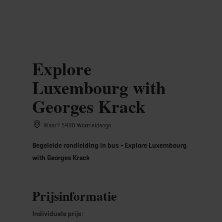
MENU
Go
Go
Go
Go
to
to
to
to
content
search
navi
footer
Explore
Luxembourg with
Georges Krack
Waar? 5480 Wormeldange
Begeleide rondleiding in bus - Explore Luxembourg
with Georges Krack
Prijsinformatie
Individuele prijs: