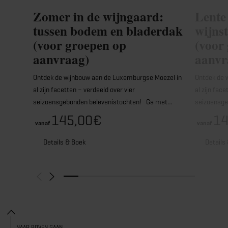
Zomer in de wijngaard:
Lente
tussen bodem en bladerdak
wijns
(voor groepen op
(voor
aanvraag)
aanvr
Ontdek de wijnbouw aan de Luxemburgse Moezel in
Ontdek de 
al zijn facetten – verdeeld over vier
al zijn face
seizoensgebonden belevenistochten! Ga met…
seizoensg
145,00€
14
vanaf
vanaf
Details & Boek
Details
NAAR BOVEN GAAN