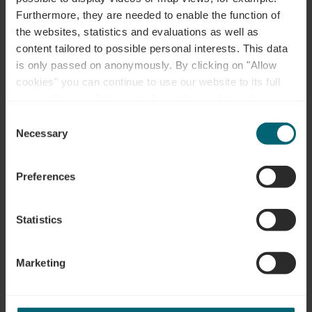
Furthermore, they are needed to enable the function of
Adres:
Office Régional du Tourisme - Région
the websites, statistics and evaluations as well as
Moselle Luxembourgeoise
content tailored to possible personal interests. This data
52, route du Vin
is only passed on anonymously. By clicking on "Allow
Bech-Kleinmacher Bech-Kleinmacher
cookies" you can continue to use our website to its full
Op kaart tonen
extent. You can find more information on this and on a
possible later deactivation in our
privacy policy
at any
Consent
time.
Tel.:
+352 26 74 78 74
Necessary
Selection
e-mail:
info@visitmoselle.lu
Preferences
Homepage:
https://www.visitmoselle.lu/
Statistics
Vergelijkbare
Marketing
rondleidingen