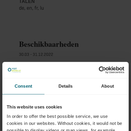
TALEN
de, en, fr, lu
Beschikbaarheden
30.03 - 31.12.2022
Consent
Details
About
This website uses cookies
Contact
In order to offer the best possible service, we use
cookies in our websites.
Without cookies, it would not be
possible to display videos or map views, for example.