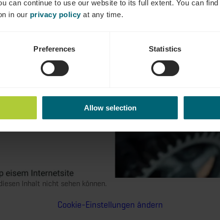
ou can continue to use our website to its full extent. You can fin
on in our
privacy policy
at any time.
Preferences
Statistics
Allow selection
e diesen Inhalt nicht sehen können.
Cookie-Einstellungen ändern