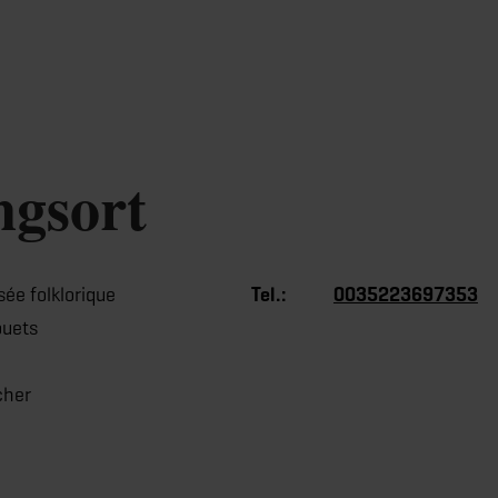
ngsort
ée folklorique
Tel.:
0035223697353
ouets
cher