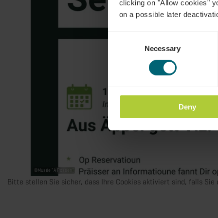
clicking on "Allow cookies" y
on a possible later deactivati
Consent
Necessary
Selection
Deny
©
Musée "A Possen"
Bitte stellen Sie sicher, dass Ihre Cookies aktiviert sind, falls Si