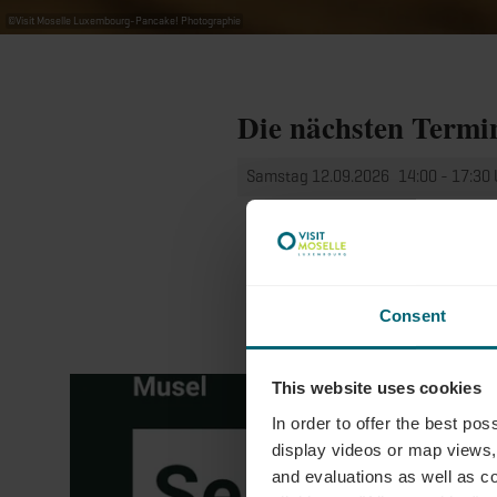
©
Visit Moselle Luxembourg-Pancake! Photographie
Die nächsten Termi
Samstag 12.09.2026
14:00 - 17:30
Consent
This website uses cookies
In order to offer the best po
display videos or map views,
and evaluations as well as co