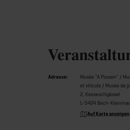
Veranstaltu
Adresse:
Musée "A Possen" / Mus
et viticole / Musée de j
2, Keeseschgässel
L-5404 Bech-Kleinma
Auf Karte anzeigen