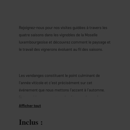
Rejoignez-nous pour nos visites guidées à travers les
quatre saisons dans les vignobles de la Moselle
luxembourgeoise et découvrez comment le paysage et
le travail des vignerons évoluent au fil des saisons.
Les vendanges constituent le point culminant de
l'année viticole et c'est précisément sur cet
événement que nous mettons l'accent à l'automne.
Notre guide vous montrera les étapes nécessaires
pour en arriver là et vous expliquera ce qu’il advient des
raisins fraîchement récoltés avant qu’ils ne deviennent
Inclus :
un vin accompli dans votre verre.