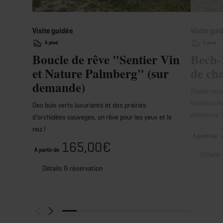
Visite guidée
Visite gui
À pied
À pied
Boucle de rêve "Sentier Vin
Bech-
et Nature Palmberg" (sur
de ch
demande)
Saviez-vous
Kleinmacher
Des buis verts luxuriants et des prairies
différents
d'orchidées sauvages, un rêve pour les yeux et le
nez !
A partir de
165,00€
A partir de
Détails
Détails & réservation