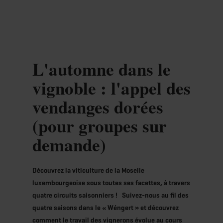
MENU
Go
Go
Go
Go
to
to
to
to
content
search
navi
footer
L'automne dans le
vignoble : l'appel des
vendanges dorées
(pour groupes sur
demande)
Découvrez la viticulture de la Moselle
luxembourgeoise sous toutes ses facettes, à travers
quatre circuits saisonniers ! Suivez-nous au fil des
quatre saisons dans le « Wéngert » et découvrez
comment le travail des vignerons évolue au cours