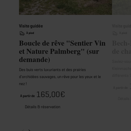
Visite guidée
Visite gui
À pied
À pied
Boucle de rêve "Sentier Vin
Bech-
et Nature Palmberg" (sur
de ch
demande)
Saviez-vous
Kleinmacher
Des buis verts luxuriants et des prairies
différents
d'orchidées sauvages, un rêve pour les yeux et le
nez !
A partir de
165,00€
A partir de
Détails
Détails & réservation