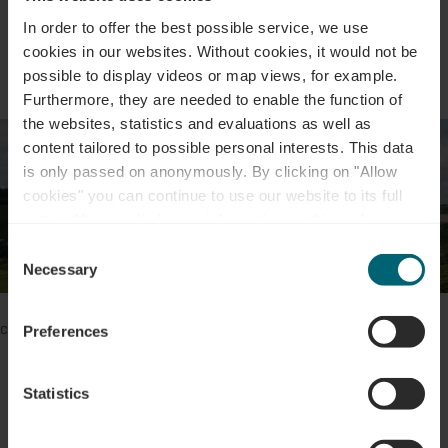
In order to offer the best possible service, we use
Parkings publics disponibles au point de rendez-vous -
cookies in our websites.
Without cookies, it would not be
Arrêt de bus : Ahn - op der Bréck
possible to display videos or map views, for example.
Furthermore, they are needed to enable the function of
4,2 km – 170 m de dénivelé – Difficulté : bonne
the websites, statistics and evaluations as well as
condition physique et pied sûr
content tailored to possible personal interests. This data
is only passed on anonymously. By clicking on "Allow
Ne convient pas aux fauteuils roulants, aux poussettes
cookies" you can continue to use our website to its full
ou aux personnes à mobilité réduite
extent. You can find more information on this and on a
possible later deactivation in our
privacy policy
at any
Consent
time.
Necessary
Selection
Greiveldange :
petit village viticole situé dans une
Veillez à activer les cookies au cas où vous ne verriez pas ce
cuvette variée
contenu.
Preferences
Point de rendez-vous : Parking Uet, Uet, L-5426
Modifier les paramètres des cookies
Greiveldange
Statistics
Parking public disponible au point de rendez-vous -