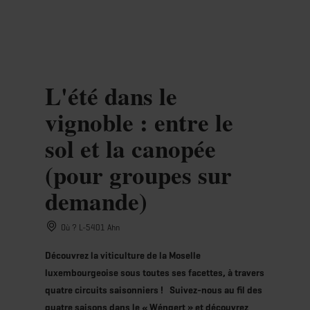
MENU
Go
Go
Go
Go
to
to
to
to
content
search
navi
footer
L'été dans le
vignoble : entre le
sol et la canopée
(pour groupes sur
demande)
Où ? L-5401 Ahn
Découvrez la viticulture de la Moselle
luxembourgeoise sous toutes ses facettes, à travers
quatre circuits saisonniers ! Suivez-nous au fil des
quatre saisons dans le « Wéngert » et découvrez