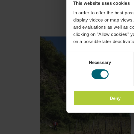
This website uses cookies
Vis
In order to offer the best po
display videos or map views,
and evaluations as well as co
clicking on "Allow cookies" y
on a possible later deactivati
Consent
Necessary
Selection
Deny