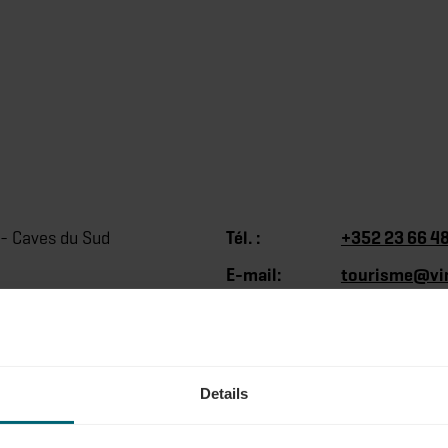
- Caves du Sud
Tél. :
+352 23 66 4
E-mail:
tourisme@vin
Site Web:
https://www.
e
Details