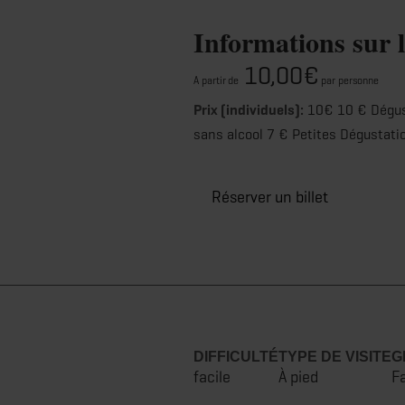
Informations sur l
10,00€
A partir de
par personne
Prix (individuels):
10€ 10 € Dégust
sans alcool 7 € Petites Dégustati
Réserver un billet
DIFFICULTÉ
TYPE DE VISITE
G
facile
À pied
Fa