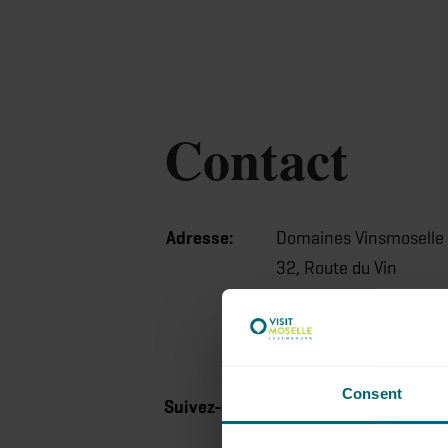
Contact
Adresse:
Domaines Vinsmoselle 
32, Route du Vin
L-5440 Remerschen
Afficher sur la cart
facebook
instagram
Consent
Suivez-nous sur