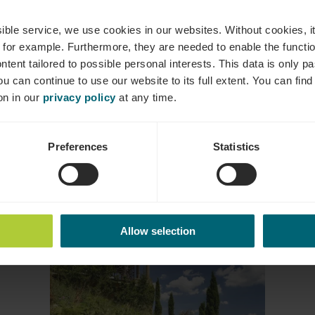
ites guidées similair
ssible service, we use cookies in our websites.
Without cookies, i
 for example.
Furthermore, they are needed to enable the function
ntent tailored to possible personal interests. This data is only
ou can continue to use our website to its full extent. You can fin
Détails & réservation
Détails
on in our
privacy policy
at any time.
Preferences
Statistics
Allow selection