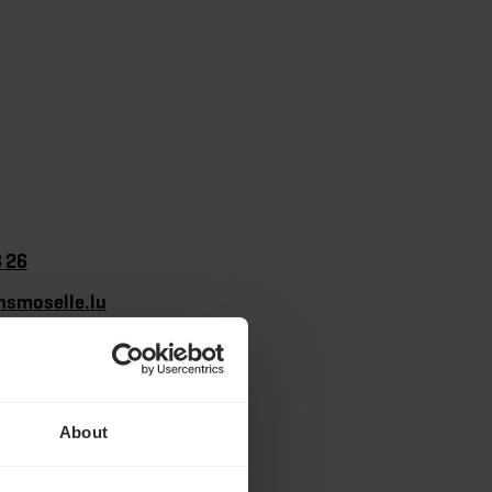
8 26
smoselle.lu
vinsmoselle.lu
About