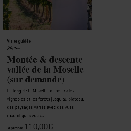
Visite guidée
Visite
Vélo
L'
Montée & descente
vi
vallée de la Moselle
so
(sur demande)
(p
Le long de la Moselle, à travers les
de
vignobles et les forêts jusqu'au plateau,
des paysages variés avec des vues
Décou
magnifiques vous…
luxem
110,00€
facet
A partir de