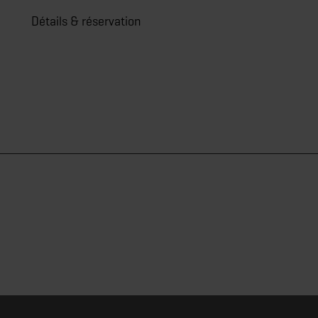
saiso
Détails & réservation
A parti
Dé