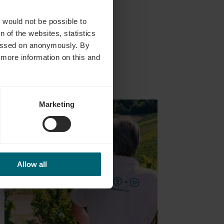
es
t would not be possible to
 of the websites, statistics
 passed on anonymously. By
d more information on this and
 & réservation
Détails & réservation
Marketing
Allow all