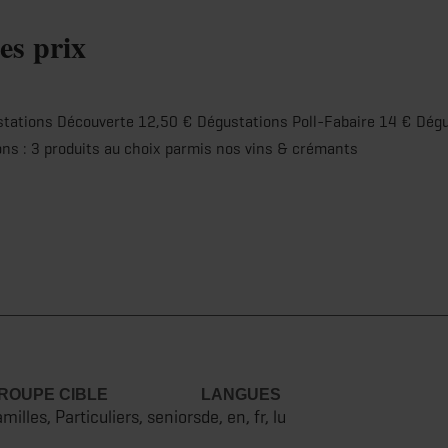
es prix
ations Découverte 12,50 € Dégustations Poll-Fabaire 14 € Dégu
ons : 3 produits au choix parmis nos vins & crémants
ROUPE CIBLE
LANGUES
milles, Particuliers, seniors
de, en, fr, lu