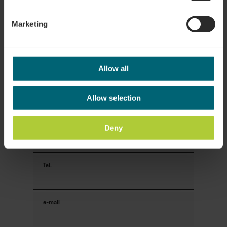
Marketing
Uw contactgegevens
Aanhef
Allow all
Voornaam
Allow selection
Deny
Naam
Tel.
e-mail