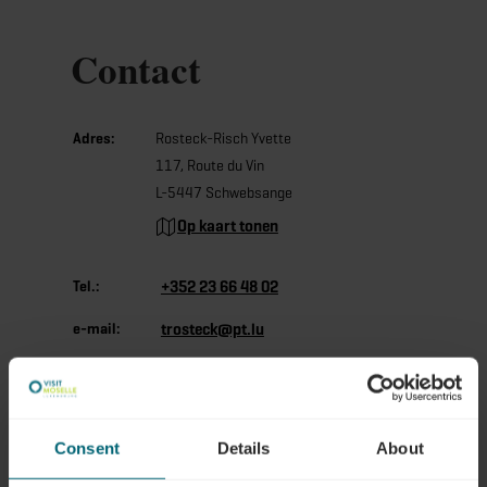
Contact
Adres:
Rosteck-Risch Yvette
117, Route du Vin
L-5447 Schwebsange
Op kaart tonen
Tel.:
+352 23 66 48 02
e-mail:
trosteck@pt.lu
Consent
Details
About