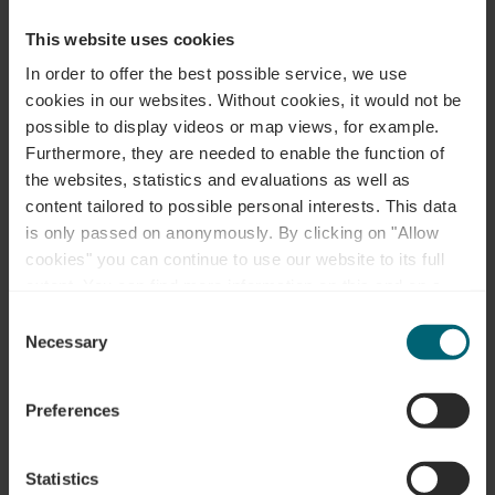
This website uses cookies
Plan reis
In order to offer the best possible service, we use
cookies in our websites.
Without cookies, it would not be
possible to display videos or map views, for example.
Furthermore, they are needed to enable the function of
the websites, statistics and evaluations as well as
content tailored to possible personal interests. This data
Aanvraag
is only passed on anonymously. By clicking on "Allow
cookies" you can continue to use our website to its full
extent. You can find more information on this and on a
possible later deactivation in our
privacy policy
at any
Consent
time.
Uw reisdata
Necessary
Selection
Reisdatum
Preferences
Gasten
Statistics